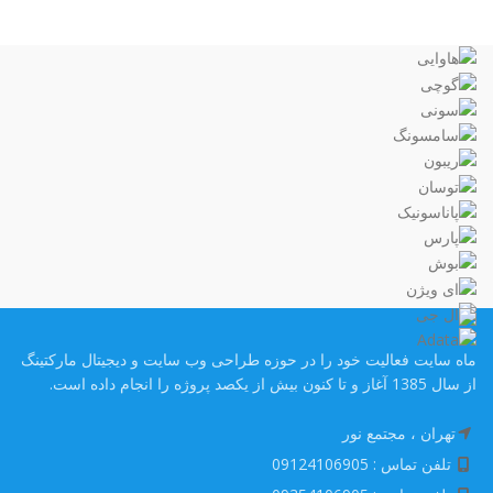
ماه سایت فعالیت خود را در حوزه طراحی وب سایت و دیجیتال مارکتینگ
از سال 1385 آغاز و تا کنون بیش از یکصد پروژه را انجام داده است.
تهران ، مجتمع نور
تلفن تماس : 09124106905