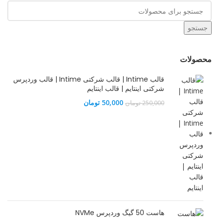
جستجو
محصولات
قالب Intime | قالب شرکتی Intime | قالب وردپرس
شرکتی اینتایم | قالب اینتایم
قیمت
قیمت
50,000
تومان
250,000
تومان
اصلی
فعلی
250,000 تومان
50,000 تومان
بود.
است.
هاست 50 گیگ وردپرس NVMe