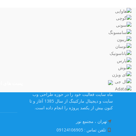
پست های اخ
ماه سایت فعالیت خود را در حوزه طراحی وب
سایت و دیجیتال مارکتینگ از سال 1385 آغاز و تا
کنون بیش از یکصد پروژه را انجام داده است.
تهران ، مجتمع نور
تلفن تماس : 09124106905