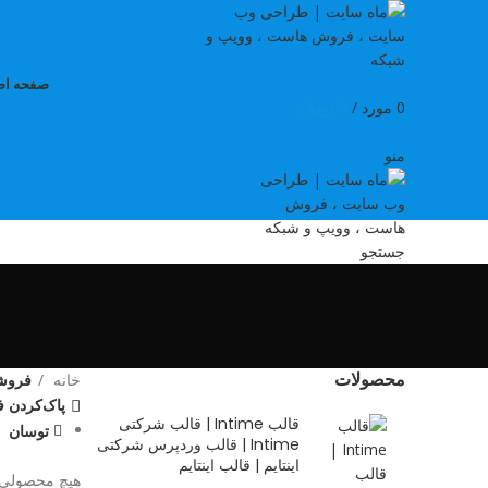
صفحه اص
0
مورد
/
0
تومان
منو
جستجو
محصولات
خانه
فروش
پاک‌کردن فی
قالب Intime | قالب شرکتی
توسان
Intime | قالب وردپرس شرکتی
اینتایم | قالب اینتایم
هیچ محصولی 