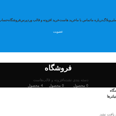
لی
وبلاگ
درباره ما
تماس با ما
خرید هاست
خرید افزونه و قالب وردپرس
فروشگاه
حساب 
عضویت
فروشگاه
دسته بندی نشده
افزونه و قالب
هاست
0 محصول
0 محصول
4 محصول
گاه
لترها
یافت نشد.