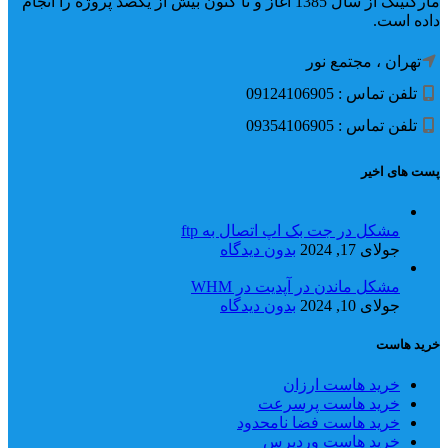
مارکتینگ از سال 1385 آغاز و تا کنون بیش از یکصد پروژه را انجام
داده است.
تهران ، مجتمع نور
تلفن تماس : 09124106905
تلفن تماس : 09354106905
پست های اخیر
مشکل در جت بک اپ اتصال به ftp
جولای 17, 2024
بدون دیدگاه
مشکل ماندن در آپدیت در WHM
جولای 10, 2024
بدون دیدگاه
خرید هاست
خرید هاست ارزان
خرید هاست پرسرعت
خرید هاست فضا نامحدود
خرید هاست وردپرس