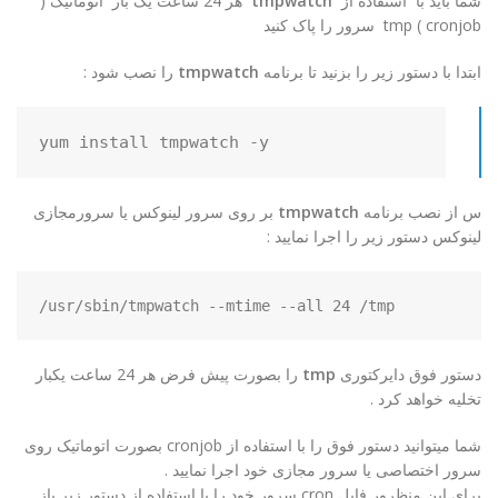
شما باید با استفاده از
tmpwatch
هر 24 ساعت یک بار اتوماتیک (
cronjob ) tmp سرور را پاک کنید
ابتدا با دستور زیر را بزنید تا برنامه
tmpwatch
را نصب شود :
yum install tmpwatch -y
س از نصب برنامه
tmpwatch
بر روی سرور لینوکس یا سرورمجازی
لینوکس دستور زیر را اجرا نمایید :
/usr/sbin/tmpwatch --mtime --all 24 /tmp
دستور فوق دایرکتوری
tmp
را بصورت پیش فرض هر 24 ساعت یکبار
تخلیه خواهد کرد .
شما میتوانید دستور فوق را با استفاده از cronjob بصورت اتوماتیک روی
سرور اختصاصی یا سرور مجازی خود اجرا نمایید .
برای این منظرور فایل cron سرور خود را با استفاده از دستور زیر باز