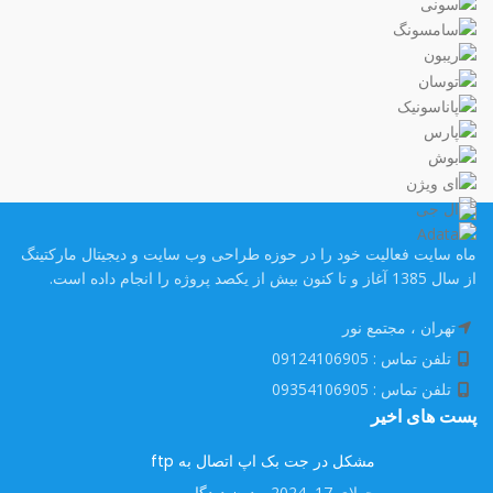
ماه سایت فعالیت خود را در حوزه طراحی وب سایت و دیجیتال مارکتینگ
از سال 1385 آغاز و تا کنون بیش از یکصد پروژه را انجام داده است.
تهران ، مجتمع نور
تلفن تماس : 09124106905
تلفن تماس : 09354106905
پست های اخیر
مشکل در جت بک اپ اتصال به ftp
جولای 17, 2024
بدون دیدگاه