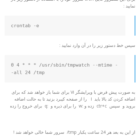
نمایید :
crontab -e
سپس خط دستور زیر را در آن وارد نمایید :
0 4 * * * /usr/sbin/tmpwatch --mtime -
-all 24 /tmp
به صورت پیش فرض با ویرایشگر Vi برای شما باز خواهد شد که برای
اضافه کردن کد بالا باید I را از صفحه کیبرد بزنید تا به حالت اضافه
بروید و سپس ctr+c زده و :w را برای ذیره و :q برای خروج را زده
از این به بعد هر 24 ساعت یکبار tmp/ سرور شما خالی خواهد شد !