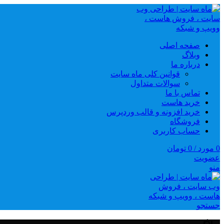
صفحه اصلی
وبلاگ
درباره ما
قوانین کلی ماه سایت
سوالات متداول
تماس با ما
خرید هاست
خرید افزونه و قالب وردپرس
فروشگاه
حساب کاربری
0
مورد
/
0
تومان
عضویت
منو
جستجو