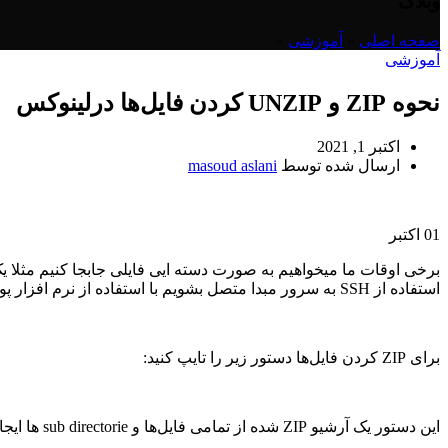
وبلاگ
صفحه اصلی
»
آموزشی
»
آموزشی
نحوه ZIP و UNZIP کردن فایل‌ها درلینوکس
اکتبر 1, 2021
ارسال شده توسط
masoud aslani
01
اکتبر
برخی اوقات ما میخواهیم به صورت دسته ایی فایلی جابجا کنیم مثلا یک 
استفاده از SSH به سرور مبدا متصل بشویم با استفاده از نرم افزار پوتی ” Putty ” و سپس دستورات زیر را در ترمینال زده :
برای ZIP کردن فایل‌ها دستور زیر را تایپ کنید:
این دستور یک آرشیو ZIP شده از تمامی فایل‌ها و sub directorie ها ایجاد می‌کند.