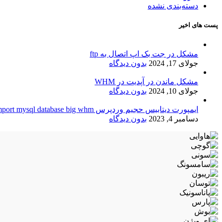
دسته‌بندی نشده
پست های اخیر
مشکل در جت بک اپ اتصال به ftp
جولای 17, 2024
بدون دیدگاه
مشکل ماندن در آپدیت در WHM
جولای 10, 2024
بدون دیدگاه
ایمپورت دیتابیس حجیم وردپرس import mysql database big whm
دسامبر 4, 2023
بدون دیدگاه