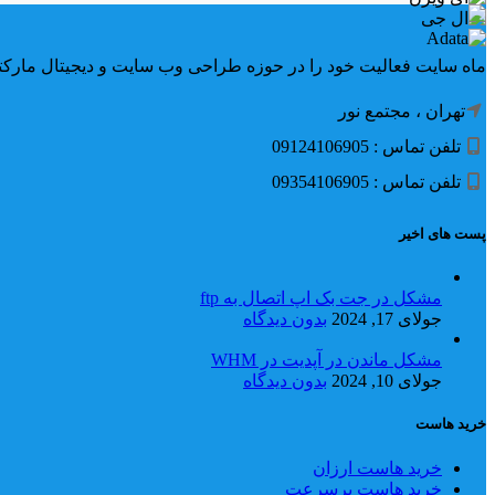
ماه سایت فعالیت خود را در حوزه طراحی وب سایت و دیجیتال مارکتینگ از سال 1385 آغاز و تا کنون بیش از یکصد پروژه
تهران ، مجتمع نور
تلفن تماس : 09124106905
تلفن تماس : 09354106905
پست های اخیر
مشکل در جت بک اپ اتصال به ftp
جولای 17, 2024
بدون دیدگاه
مشکل ماندن در آپدیت در WHM
جولای 10, 2024
بدون دیدگاه
خرید هاست
خرید هاست ارزان
خرید هاست پرسرعت