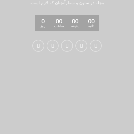
مجله در ستون و سطرآنچنان که لازم است.
0
00
00
00
ثانیه
دقیقه
ساعت
روز